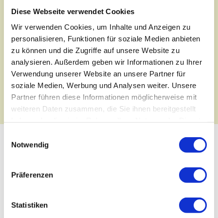
Diese Webseite verwendet Cookies
Ziele
Wir verwenden Cookies, um Inhalte und Anzeigen zu
Ich bringe Sie auf IHREN Weg
personalisieren, Funktionen für soziale Medien anbieten
zu können und die Zugriffe auf unsere Website zu
analysieren. Außerdem geben wir Informationen zu Ihrer
JETZT DEN ERSTEN SCHRITT
Verwendung unserer Website an unsere Partner für
MACHEN
soziale Medien, Werbung und Analysen weiter. Unsere
Partner führen diese Informationen möglicherweise mit
weiteren Daten zusammen, die Sie ihnen bereitgestellt
haben oder die sie im Rahmen Ihrer Nutzung der Dienste
gesammelt haben.
Einwilligungsauswahl
Notwendig
SCHNELLE HILFE DURCH
SYSTEMISCHE BERATUNG
Präferenzen
Statistiken